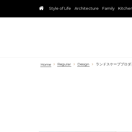
Style of Life
Architecture
Family
Kitche
Regular
Design
ランドスケーププロダク
Home