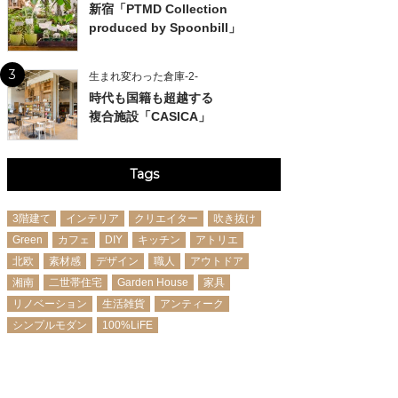
新宿「PTMD Collection
produced by Spoonbill」
3
生まれ変わった倉庫-2-
時代も国籍も超越する
複合施設「CASICA」
Tags
3階建て
インテリア
クリエイター
吹き抜け
Green
カフェ
DIY
キッチン
アトリエ
北欧
素材感
デザイン
職人
アウトドア
湘南
二世帯住宅
Garden House
家具
リノベーション
生活雑貨
アンティーク
シンプルモダン
100%LiFE