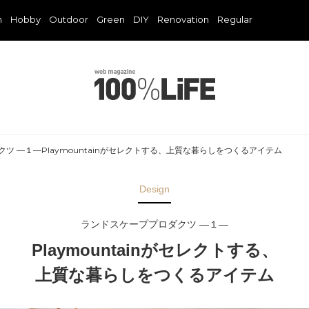
n
Hobby
Outdoor
Green
DIY
Renovation
Regular
ツ —１—Playmountainがセレクトする、上質な暮らしをつくるアイテム
Design
ランドスケーププロダクツ —１—
Playmountainがセレクトする、
上質な暮らしをつくるアイテム