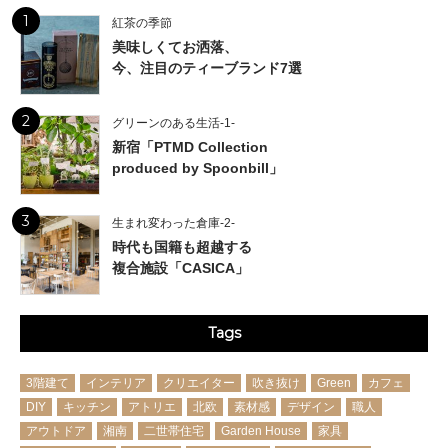
1
紅茶の季節
美味しくてお洒落、
今、注目のティーブランド7選
2
グリーンのある生活-1-
新宿「PTMD Collection
produced by Spoonbill」
3
生まれ変わった倉庫-2-
時代も国籍も超越する
複合施設「CASICA」
Tags
3階建て
インテリア
クリエイター
吹き抜け
Green
カフェ
DIY
キッチン
アトリエ
北欧
素材感
デザイン
職人
アウトドア
湘南
二世帯住宅
Garden House
家具