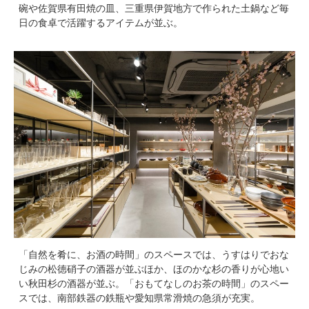
碗や佐賀県有田焼の皿、三重県伊賀地方で作られた土鍋など毎
日の食卓で活躍するアイテムが並ぶ。
「自然を肴に、お酒の時間」のスペースでは、うすはりでおな
じみの松徳硝子の酒器が並ぶほか、ほのかな杉の香りが心地い
い秋田杉の酒器が並ぶ。「おもてなしのお茶の時間」のスペー
スでは、南部鉄器の鉄瓶や愛知県常滑焼の急須が充実。