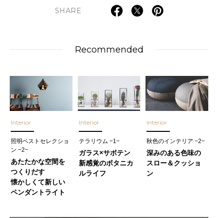
SHARE
Recommended
Interior
Interior
Interior
照明ベストセレクショ
テラリウム −1−
秋色のインテリア −2−
ン −2−
ガラス×サボテン
深みのある色味の
あたたかな空間を
新感覚のボタニカ
スロー＆クッショ
つくりだす
ルライフ
ン
懐かしくて新しい
ペンダントライト