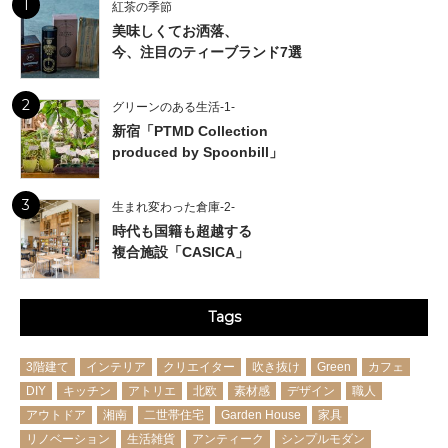
1
紅茶の季節
美味しくてお洒落、
今、注目のティーブランド7選
2
グリーンのある生活-1-
新宿「PTMD Collection
produced by Spoonbill」
3
生まれ変わった倉庫-2-
時代も国籍も超越する
複合施設「CASICA」
Tags
3階建て
インテリア
クリエイター
吹き抜け
Green
カフェ
DIY
キッチン
アトリエ
北欧
素材感
デザイン
職人
アウトドア
湘南
二世帯住宅
Garden House
家具
リノベーション
生活雑貨
アンティーク
シンプルモダン