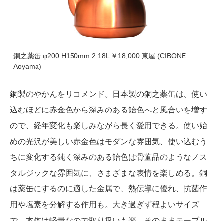
銅之薬缶 φ200 H150mm 2.18L ￥18,000 東屋 (CIBONE
Aoyama)
銅製のやかんをリコメンド。日本製の銅之薬缶は、使い
込むほどに赤金色から深みのある飴色へと風合いを増す
ので、経年変化も楽しみながら長く愛用できる。使い始
めの光沢が美しい赤金色はモダンな雰囲気、使い込むう
ちに変化する鈍く深みのある飴色は骨董品のようなノス
タルジックな雰囲気に、さまざまな表情を楽しめる。銅
は薬缶にするのに適した金属で、熱伝導に優れ、抗菌作
用や塩素を分解する作用も。大き過ぎず程よいサイズ
で、本体は軽量なので取り扱いも楽。そのままテーブル