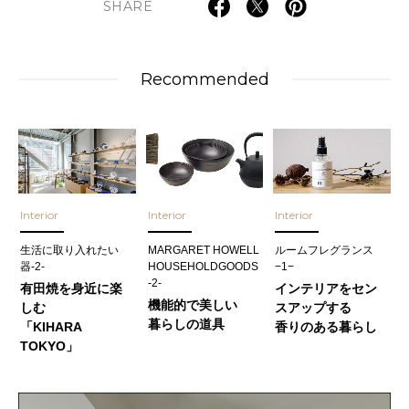
SHARE
Recommended
Interior
Interior
Interior
生活に取り入れたい
MARGARET HOWELL
ルームフレグランス
器-2-
HOUSEHOLDGOODS
−1−
-2-
有田焼を身近に楽
インテリアをセン
機能的で美しい
しむ
スアップする
暮らしの道具
「KIHARA
香りのある暮らし
TOKYO」