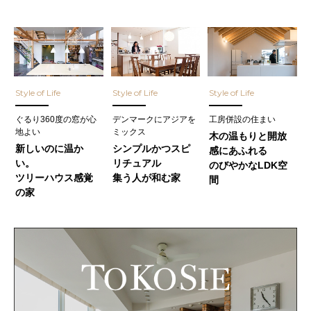
Style of Life
Style of Life
Style of Life
ぐるり360度の窓が心
デンマークにアジアを
工房併設の住まい
地よい
ミックス
木の温もりと開放
新しいのに温か
シンプルかつスピ
感にあふれる
い。
リチュアル
のびやかなLDK空
ツリーハウス感覚
集う人が和む家
間
の家