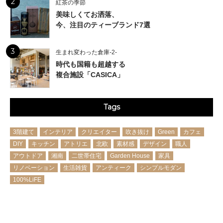
2
紅茶の季節
美味しくてお洒落、
今、注目のティーブランド7選
3
生まれ変わった倉庫-2-
時代も国籍も超越する
複合施設「CASICA」
Tags
3階建て
インテリア
クリエイター
吹き抜け
Green
カフェ
DIY
キッチン
アトリエ
北欧
素材感
デザイン
職人
アウトドア
湘南
二世帯住宅
Garden House
家具
リノベーション
生活雑貨
アンティーク
シンプルモダン
100%LiFE