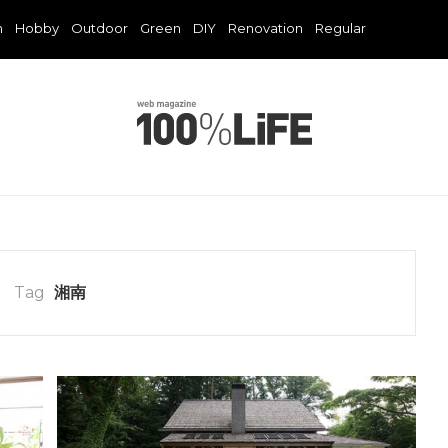
n
Hobby
Outdoor
Green
DIY
Renovation
Regular
Tag
湘南