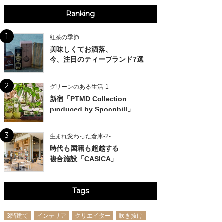
Ranking
1
紅茶の季節
美味しくてお洒落、
今、注目のティーブランド7選
2
グリーンのある生活-1-
新宿「PTMD Collection
produced by Spoonbill」
3
生まれ変わった倉庫-2-
時代も国籍も超越する
複合施設「CASICA」
Tags
3階建て
インテリア
クリエイター
吹き抜け