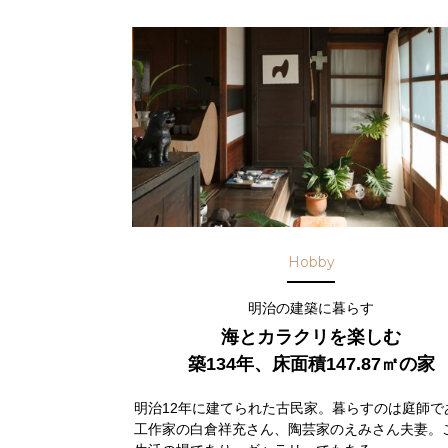
Hobby
明治の建築に暮らす
海とカラクリを楽しむ
築134年、床面積147.87㎡の家
明治12年に建てられた古民家。暮らすのは庭師で
工作家の白倉祥充さん、陶芸家のえみさん夫妻。