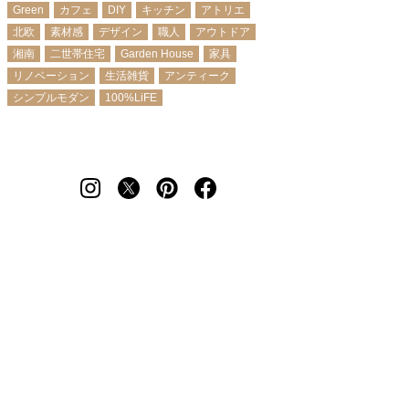
Green
カフェ
DIY
キッチン
アトリエ
北欧
素材感
デザイン
職人
アウトドア
湘南
二世帯住宅
Garden House
家具
リノベーション
生活雑貨
アンティーク
シンプルモダン
100%LiFE