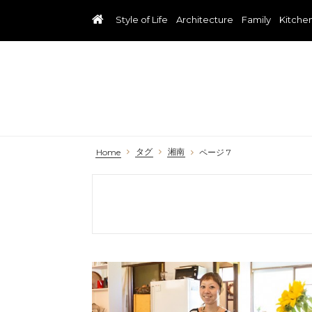
Style of Life
Architecture
Family
Kitche
タグ
湘南
Home
ページ 7