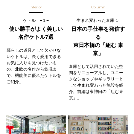
Interior
Column
ケトル −１−
生まれ変わった倉庫-1-
使い勝手がよく美しい
日本の手仕事を発信す
名作ケトル7選
る
東日本橋の「組む 東
暮らしの道具として欠かせな
京」
いケトルは、長く愛用できる
お気に入りを見つけたいも
倉庫として活用されていた空
の。北欧の名作から鉄瓶ま
間をリニューアルし、ユニー
で、機能美に優れたケトルを
クなショップやギャラリーと
ご紹介。
して生まれ変わった施設を紹
介。前編は東神田の「組む東
京」。