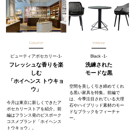
Column
Interior
ビューティアポセカリー-1-
Black -1-
フレッシュな香りを楽
洗練された
しむ
モードな黒
「ホイヘンス トウキョ
空間を美しく引き締めてくれ
ウ」
る黒い家具を特集。前編で
は、今季注目されている大理
今月は東京に新しくできたア
石やハイブリッド素材のモー
ポセカリーストアを紹介。前
ドなブラックをフィーチャ
編はフランス発のビスポーク
ー。
コスメブランド「ホイヘンス
トウキョウ」。