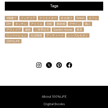
Tags
3階建て
インテリア
クリエイター
吹き抜け
Green
カフェ
DIY
キッチン
アトリエ
北欧
素材感
デザイン
職人
アウトドア
湘南
二世帯住宅
Garden House
家具
リノベーション
生活雑貨
アンティーク
シンプルモダン
100%LiFE
About 100%LiFE
Digital Books