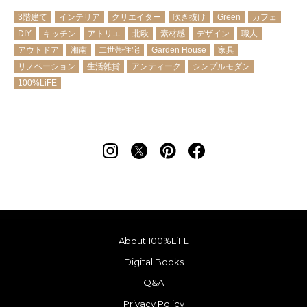
3階建て
インテリア
クリエイター
吹き抜け
Green
カフェ
DIY
キッチン
アトリエ
北欧
素材感
デザイン
職人
アウトドア
湘南
二世帯住宅
Garden House
家具
リノベーション
生活雑貨
アンティーク
シンプルモダン
100%LiFE
About 100%LiFE
Digital Books
Q&A
Privacy Policy