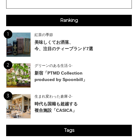
Ranking
1
紅茶の季節
美味しくてお洒落、
今、注目のティーブランド7選
2
グリーンのある生活-1-
新宿「PTMD Collection
produced by Spoonbill」
3
生まれ変わった倉庫-2-
時代も国籍も超越する
複合施設「CASICA」
Tags