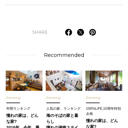
SHARE
Recommended
Ranking
Ranking
Ranking
年間ランキング
人気の家、ランキング
100%LiFE,10周年特別
企画
憧れの家は、どん
海のそばの家と暮
憧れの家は、どん
な家?
らし
な家?
2016年、今年、最
憧れの湘南スタイ