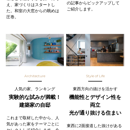
の記事からビックアップして
え、家づくりはスタートし
ご紹介します。
た。和室の大窓からの眺めは
圧巻。
Architecture
Style of Life
人気の家、ランキング
東西方向の抜けを活かす
実験的な試みが満載！
機能性とデザイン性を
建築家の自邸
両立
光が通り抜ける住まい
これまで取材した中から、人
気があった家をテーマごとに
東西に2面接道した抜けがある
セレクトして紹介します。今