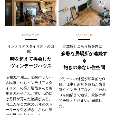
Renovation
Style of Life
インテリアスタイリストの自
開放感とこもり感を両立
邸
多彩な居場所が連続す
時を超えて再会した
る
ヴィンテージハウス
飽きの来ない住空間
昭和31年竣工、築65年という
グリーンの外壁が印象的なO
古民家に住むインテリアスタ
邸。仕事と趣味を兼ねた防音
イリストの窪川勝哉さんと編
室やインテリアなど、こだわ
集者の寿子さん。古いものに
りを細部まで追求。家族の希
は月日が育んだ物語がある。
望を叶えた住まいが完成し
お二人がこの家の65年のスト
た。
ーリーを引き続き、さらに豊
かな歴史を刻んでいる。