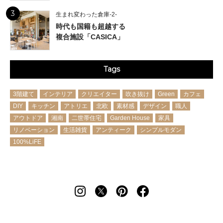
3
生まれ変わった倉庫-2-
時代も国籍も超越する
複合施設「CASICA」
Tags
3階建て
インテリア
クリエイター
吹き抜け
Green
カフェ
DIY
キッチン
アトリエ
北欧
素材感
デザイン
職人
アウトドア
湘南
二世帯住宅
Garden House
家具
リノベーション
生活雑貨
アンティーク
シンプルモダン
100%LiFE