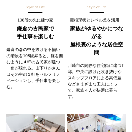
Style of Life
Style of Life
108段の先に建つ家
屋根形状とレベル差を活用
鎌倉の古民家で
家族がゆるやかにつな
手仕事を楽しむ
がる
屋根裏のような居住空
鎌倉の森の中を抜ける不揃い
間
の階段を108段昇ると、庭を囲
むように４軒の古民家が建つ
川崎市の閑静な住宅街に建つT
一角が現れる。山下りかさん
邸。中央に設けた吹き抜けや
はその中の１軒をセルフリノ
スキップフロアによる高低差
ベーションし、手仕事を楽し
などさまざまな工夫によっ
む。
て、家族４人が快適に暮ら
す。